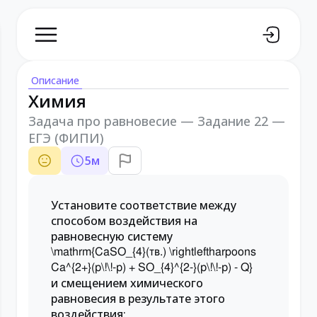
Описание
Химия
Задача про равновесие — Задание 22 —
ЕГЭ (ФИПИ)
5
м
Установите соответствие между
способом воздействия на
равновесную систему
\mathrm{CaSO_{4}(тв.) \rightleftharpoons
Ca^{2+}(р\!\!-р) + SO_{4}^{2-}(р\!\!-р) - Q}
и смещением химического
равновесия в результате этого
воздействия: