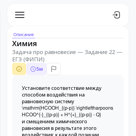
Описание
Химия
Задача про равновесие — Задание 22 —
ЕГЭ (ФИПИ)
5
м
Установите соответствие между
способом воздействия на
равновесную систему
\mathrm{HCOOH_{(р-р)} \rightleftharpoons
HCOO^{-}_{(р-р)} + H^{+}_{(р-р)} - Q}
и смещением химического
равновесия в результате этого
воздействия: к каждой позиции,