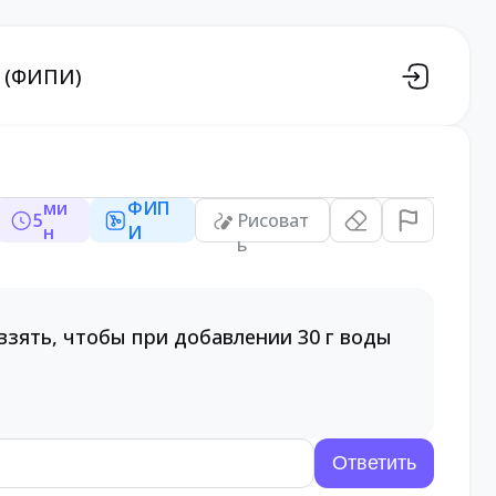
Э (ФИПИ)
ми
ФИП
5
Рисоват
н
И
ь
взять, чтобы при добавлении 30 г воды