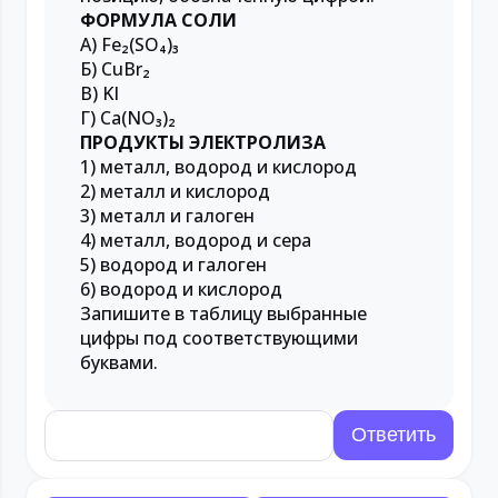
ФОРМУЛА СОЛИ
А) Fe₂(SO₄)₃
Б) CuBr₂
В) KI
Г) Ca(NO₃)₂
ПРОДУКТЫ ЭЛЕКТРОЛИЗА
1) металл, водород и кислород
2) металл и кислород
3) металл и галоген
4) металл, водород и сера
5) водород и галоген
6) водород и кислород
Запишите в таблицу выбранные
цифры под соответствующими
буквами.