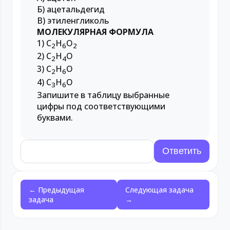
Б) ацетальдегид
В) этиленгликоль
МОЛЕКУЛЯРНАЯ ФОРМУЛА
1) C
H
O
2
6
2
2) C
H
O
2
4
3) C
H
O
2
6
4) C
H
O
3
6
Запишите в таблицу выбранные
цифры под соответствующими
буквами.
← Предыдущая
Следующая задача
задача
→