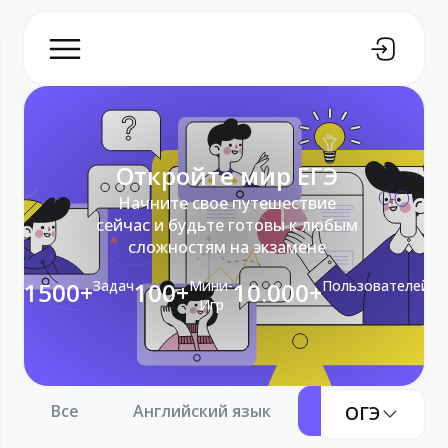
Откройте мир ЕГЭ
Начните свое путешествие
сейчас и будьте готовы к любым
сложностям на экзамене
1500+
Задач
100+
Мини-
10.000+
Пользователей
Игр
Все
Английский язык
Информатика
ОГЭ