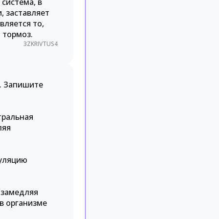
 система, в
, заставляет
вляется то,
 тормоз.
3ZKRIVTUS4
. Запишите
тральная
ляя
гуляцию
 замедляя
 в организме