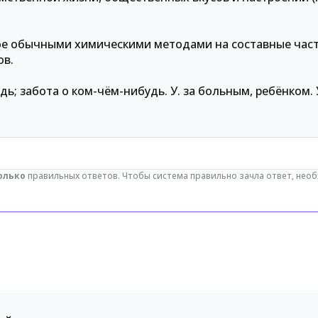
ое обычными химическими методами на составные части
ов.
ь; забота о ком-чём-нибудь. У. за больным, ребёнком. У
олько
правильных ответов. Чтобы система правильно зачла ответ, нео