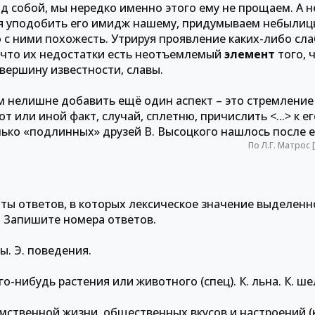
ад собой, мы нередко именно этого ему не прощаем. А н
ся уподобить его имидж нашему, придумываем небылицы
 с ними похожесть. Утрируя проявление каких-либо сл
, что их недостатки есть неотъемлемый
элемент
того, 
 вершину известности, славы.
 нелишне добавить ещё один аспект – это стремление 
т или иной факт, случай, сплетню, причислить <...> к ег
лько «подлинных» друзей В. Высоцкого нашлось после е
По Л.Г. Матрос
нты ответов, в которых лексическое значение выделенн
. Запишите номера ответов.
ты. Э. поведения.
о-нибудь растения или животного (спец). К. льна. К. ш
умственной жизни, общественных вкусов и настроений (