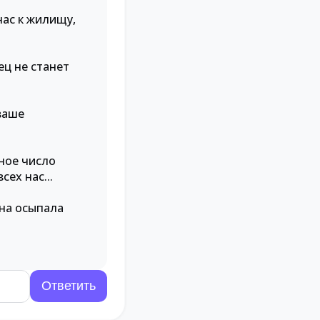
нас к жилищу,
ец не станет
ваше
рное число
ех нас...
она осыпала