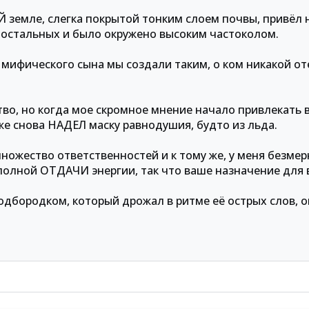
 земле, слегка покрытой тонким слоем почвы, привёл 
т остальных и было окружено высоким частоколом.
мифического сына мы создали таким, о ком никакой от
ство, но когда мое скромное мнение начало привлекать 
 же снова НАДЕЛ маску равнодушия, будто из льда.
 множество ответственностей и к тому же, у меня безме
полной ОТДАЧИ энергии, так что ваше назначение для вс
одбородком, который дрожал в ритме её острых слов, 