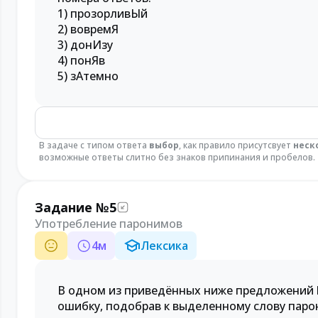
1) прозорливЫй
2) вовремЯ
3) донИзу
4) понЯв
5) зАтемно
В задаче с типом ответа
выбор
, как правило присутсвует
неск
возможные ответы слитно без знаков припинания и пробелов.
Задание №5
Употребление паронимов
4
м
Лексика
В одном из приведённых ниже предложений
ошибку, подобрав к выделенному слову паро