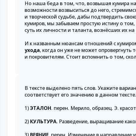
Но наша беда в том, что, возвышая кумира н
возможности возвыситься до него, стремим
и творческой судьбе, дабы подтвердить свою
кумиров, мы забываем простую истину о том
суть их личности и таланта, вознёсших их на
И к названным нюансам отношений с кумиром
ухода
, когда он уже не может опровергнуть то
и покровителям. Стоит вспомнить о том, ско
В тексте выделено пять слов. Укажите вариа
соответствует его значению в данном тексте
1)
ЭТАЛОН
. перен. Мерило, образец. Э. красо
2)
КУЛЬТУРА
. Разведение, выращивание каког
3)
ВЕЯНИЕ
. перен. Изменение в направление 