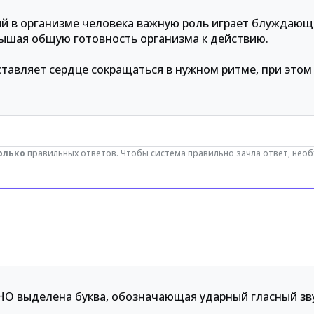
ий в организме человека важную роль играет блуждающ
вышая общую готовность организма к действию.
аставляет сердце сокращаться в нужном ритме, при эт
олько
правильных ответов. Чтобы система правильно зачла ответ, нео
НО выделена буква, обозначающая ударный гласный зв