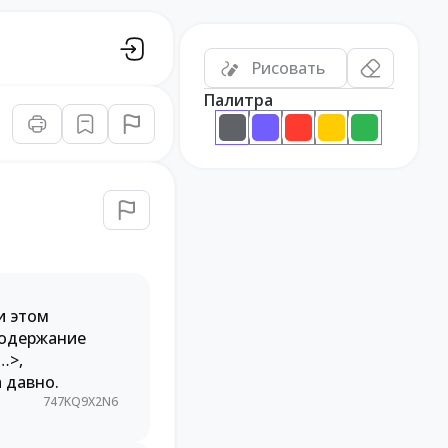
Рисовать
Палитра
и этом
содержание
…>,
 давно.
747KQ9X2N6