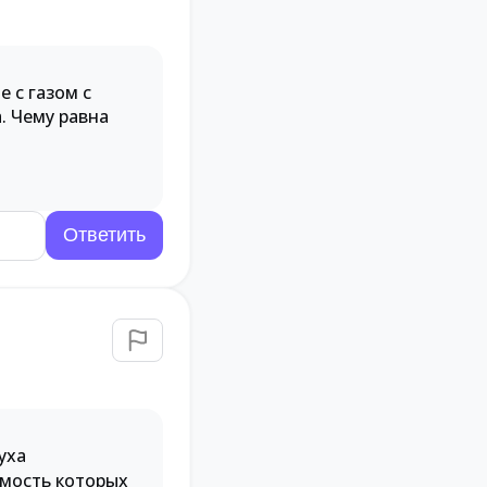
 с газом с
. Чему равна
уха
имость которых