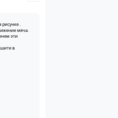
а рисунке .
вижение мяча.
енем эти
ишите в