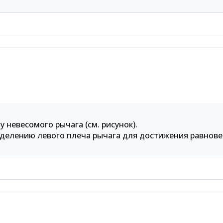
у невесомого рычага (см. рисунок).
у делению левого плеча рычага для достижения равнове