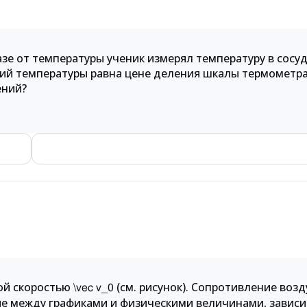
зе от температуры ученик измерял температуру в сосуде
й температуры равна цене деления шкалы термометра
ений?
ой скоростью
(см. рисунок). Сопротивление возд
\vec v_0
ие между графиками и физическими величинами, завис