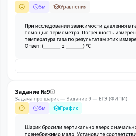
5
м
Уравнения
При исследовании зависимости давления в га
помощью термометра. Погрешность измерени
температура газа по результатам этих измер
Ответ: (________ ± ________) °C
Задание №9
Задача про шарик — Задание 9 — ЕГЭ (ФИПИ)
5
м
График
Шарик бросили вертикально вверх с начальн
пренебрежимо мало. Установите соответств