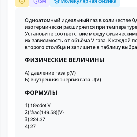
5
м
Молекулярная физика
Одноатомный идеальный газ в количестве 0
изотермически расширяется при температуре 4
Установите соответствие между физическим
их зависимость от объёма V газа. К каждой
второго столбца и запишите в таблицу выб
ФИЗИЧЕСКИЕ ВЕЛИЧИНЫ
А) давление газа p(V)
Б) внутренняя энергия газа U(V)
ФОРМУЛЫ
1)
18\cdot V
2)
\frac{149.58}{V}
3)
224.37
4)
27