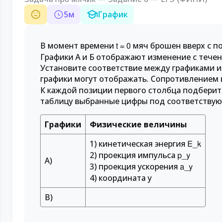
5
м
График
В момент времени
мяч брошен вверх с п
t = 0
Графики A и Б отображают изменение с тече
Установите соответствие между графиками и
графики могут отображать. Сопротивлением 
К каждой позиции первого столбца подберит
таблицу выбранные цифры под соответству
Графики
Физические величины
1) кинетическая энергия
E_k
2) проекция импульса
p_y
A)
3) проекция ускорения
a_y
4) координата y
B)