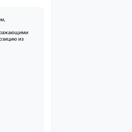
ем,
выражающими
позицию из