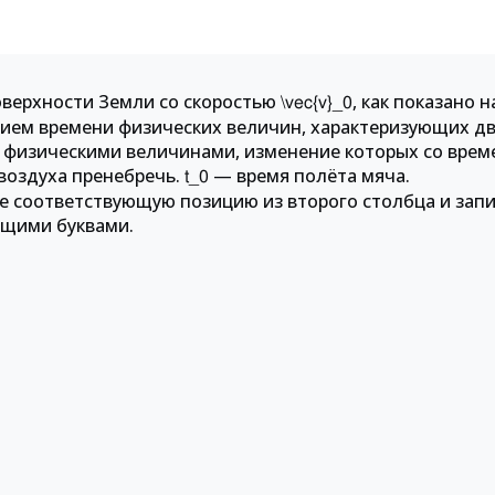
оверхности Земли со скоростью
, как показано н
\vec{v}_0
нием времени физических величин, характеризующих д
 физическими величинами, изменение которых со врем
воздуха пренебречь.
— время полёта мяча.
t_0
е соответствующую позицию из второго столбца и зап
ющими буквами.