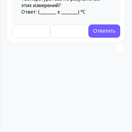
этих измерений?
Ответ: (________ ± ________) °C