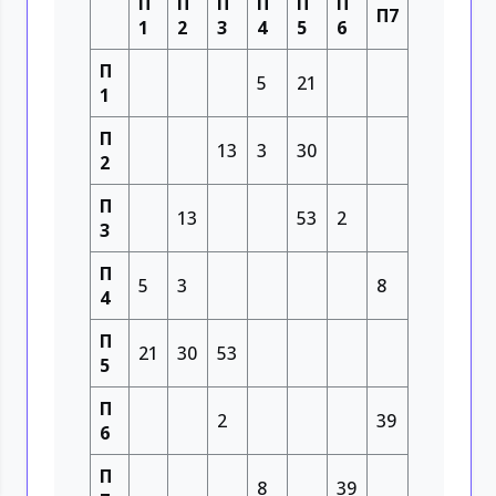
П
П
П
П
П
П
П7
1
2
3
4
5
6
П
5
21
1
П
13
3
30
2
П
13
53
2
3
П
5
3
8
4
П
21
30
53
5
П
2
39
6
П
8
39