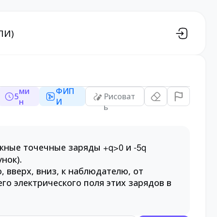
ПИ)
ми
ФИП
5
Рисоват
н
И
ь
ижные точечные заряды
и
+q>0
-5q
нок).
, вверх, вниз, к наблюдателю, от
о электрического поля этих зарядов в