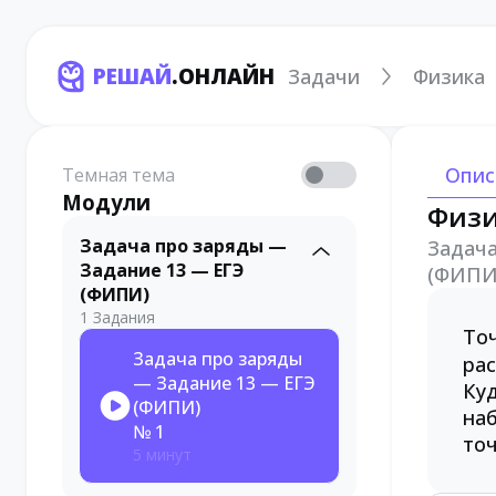
РЕШАЙ
.ОНЛАЙН
Задачи
Физика
Опис
Темная тема
Модули
Физ
Задача про заряды —
Задача
Задание 13 — ЕГЭ
(ФИПИ
(ФИПИ)
1 Задания
То
Задача про заряды
рас
— Задание 13 — ЕГЭ
Куд
(ФИПИ)
наб
№ 1
точ
5 минут