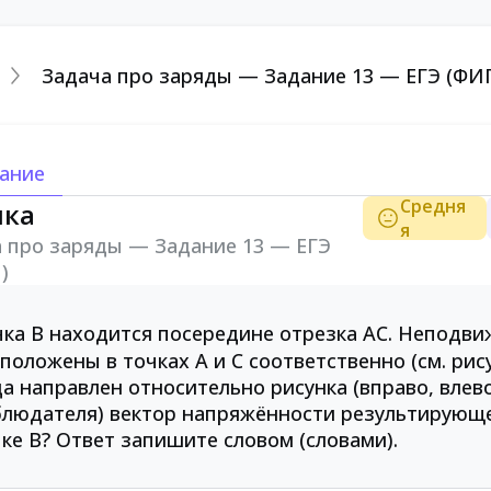
Задача про заряды — Задание 13 — ЕГЭ (ФИ
ание
Средня
ика
я
 про заряды — Задание 13 — ЕГЭ
)
чка B находится посередине отрезка AC. Неподв
положены в точках A и C соответственно (см. рису
а направлен относительно рисунка (вправо, влево
людателя) вектор напряжённости результирующег
ке B? Ответ запишите словом (словами).