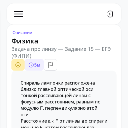
Описание
Физика
Задача про линзу — Задание 15 — ЕГЭ
(ФИПИ)
5
м
Спираль лампочки расположена
близко главной оптической оси
тонкой рассеивающей линзы с
фокусным расстоянием, равным по
модулю
, перпендикулярно этой
F
оси.
Расстояние
от линзы до спирали
a < F
меньше
. Затем рассеивающую
F