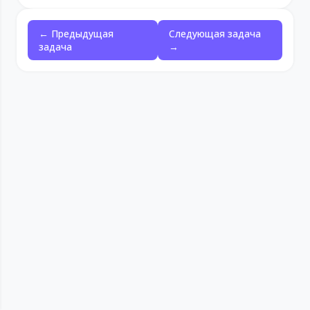
← Предыдущая
Следующая задача
задача
→