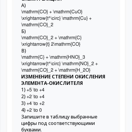
A)
\mathrm{CO} + \mathrm{CuO}
\xrightarrow{t^\circ} \mathrm{Cu} +
\mathrm{CO}_2
Б)
\mathrm{CO}_2 + \mathrm{C}
\xrightarrow{t} 2\mathrm{CO}
В)
\mathrm{C} + \mathrm{HNO}_3
\xrightarrow{t^\circ} \mathrm{NO}_2 +
\mathrm{CO}_2 + \mathrm{H_2O}
ИЗМЕНЕНИЕ СТЕПЕНИ ОКИСЛЕНИЯ
ЭЛЕМЕНТА-ОКИСЛИТЕЛЯ
1)
+5 \to +4
2)
+2 \to +4
3)
+4 \to +2
4)
+2 \to 0
Запишите в таблицу выбранные
цифры под соответствующими
буквами.