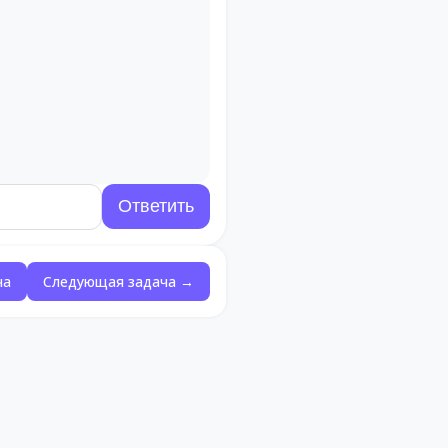
ча
Следующая задача →