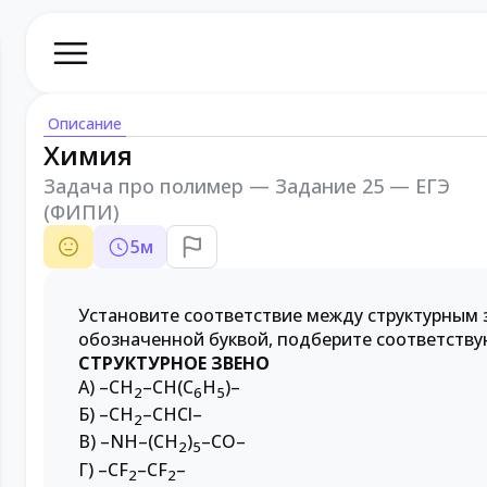
Описание
Химия
Задача про полимер — Задание 25 — ЕГЭ
(ФИПИ)
5
м
Установите соответствие между структурным 
обозначенной буквой, подберите соответств
СТРУКТУРНОЕ ЗВЕНО
А) –CH
–CH(C
H
)–
2
6
5
Б) –CH
–CHCl–
2
В) –NH–(CH
)
–CO–
2
5
Г) –CF
–CF
–
2
2