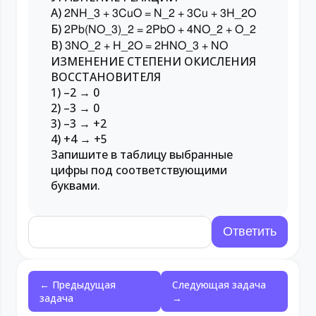
A)
2NH_3 + 3CuO = N_2 + 3Cu + 3H_2O
Б)
2Pb(NO_3)_2 = 2PbO + 4NO_2 + O_2
В)
3NO_2 + H_2O = 2HNO_3 + NO
ИЗМЕНЕНИЕ СТЕПЕНИ ОКИСЛЕНИЯ
ВОССТАНОВИТЕЛЯ
1) –2 → 0
2) –3 → 0
3) –3 → +2
4) +4 → +5
Запишите в таблицу выбранные
цифры под соответствующими
буквами.
← Предыдущая
Следующая задача
задача
→