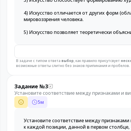
3) Искусство способствует формированию ху
4) Искусство отличается от других форм (об
мировоззрения человека.
5) Искусство позволяет теоретически объяс
В задаче с типом ответа
выбор
, как правило присутсвует
неск
возможные ответы слитно без знаков припинания и пробелов.
Задание №3
Установите соответствие между признаками и ви
5
м
Установите соответствие между признаками 
к каждой позиции, данной в первом столбце