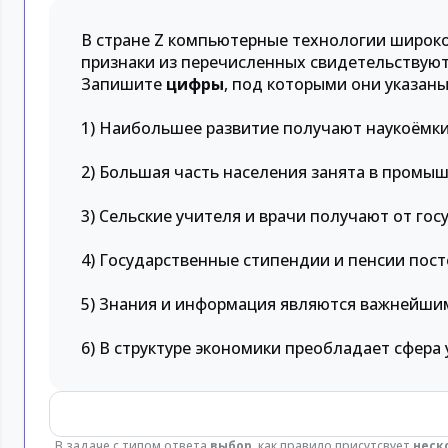
В стране Z компьютерные технологии широко
признаки из перечисленных свидетельствуют 
Запишите
цифры
, под которыми они указаны
1) Наибольшее развитие получают наукоёмки
2) Большая часть населения занята в промы
3) Сельские учителя и врачи получают от гос
4) Государственные стипендии и пенсии пост
5) Знания и информация являются важнейши
6) В структуре экономики преобладает сфера 
В задаче с типом ответа
выбор
, как правило присутсвует
неск