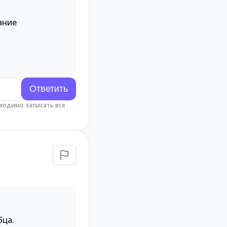
ание
бходимо записать все
бца.