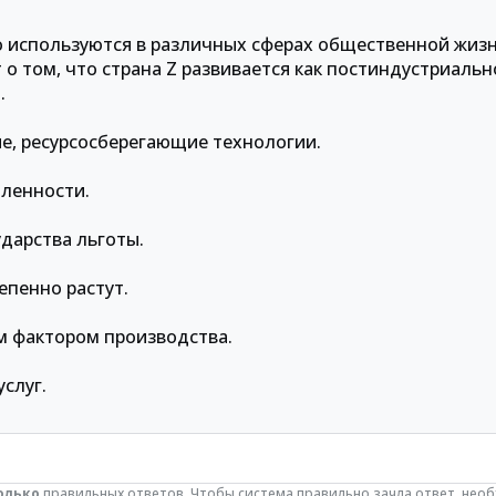
 используются в различных сферах общественной жизн
о том, что страна Z развивается как постиндустриаль
.
е, ресурсосберегающие технологии.
шленности.
ударства льготы.
епенно растут.
м фактором производства.
услуг.
олько
правильных ответов. Чтобы система правильно зачла ответ, нео