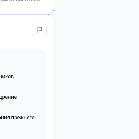
ников
едрение
ания прежнего