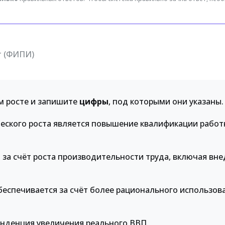
т (ФИПИ)
м росте и запишите
цифры
, под которыми они указаны.
еского роста является повышение квалификации работ
 за счёт роста производительности труда, включая вн
обеспечивается за счёт более рационального использов
енденция увеличения реального ВВП.