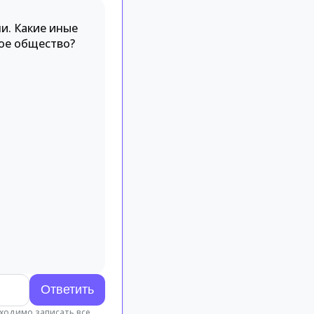
и. Какие иные
ное общество?
бходимо записать все