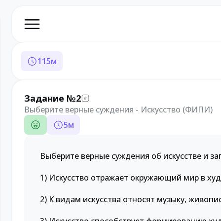
115
м
Задание №2
Выберите верные суждения - Искусство (ФИПИ)
5
м
Выберите верные суждения об искусстве и з
1) Искусство отражает окружающий мир в ху
2) К видам искусства относят музыку, живопис