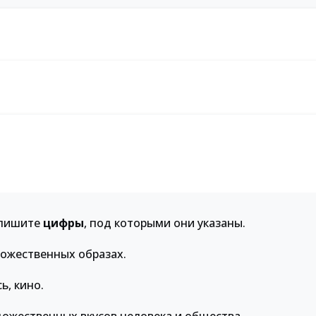
апишите
цифры
, под которыми они указаны.
дожественных образах.
ь, кино.