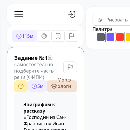
Рисовать
Палитра
115
м
Задание №1
Самостоятельно
подберите часть
речи (ФИПИ)
Морф
5
м
ологи
я
Эпиграфом к
рассказу
«Господин из Сан-
Франциско» Иван