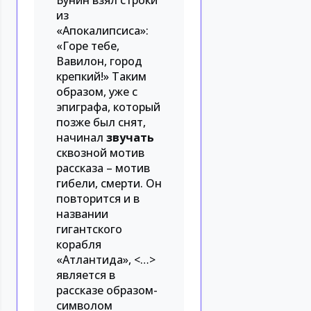
Бунин взял строки
из
«Апокалипсиса»:
«Горе тебе,
Вавилон, город
крепкий!» Таким
образом, уже с
эпиграфа, который
позже был снят,
начинал
звучать
сквозной мотив
рассказа – мотив
гибели, смерти. Он
повторится и в
названии
гигантского
корабля
«Атлантида», <…>
является в
рассказе образом-
символом