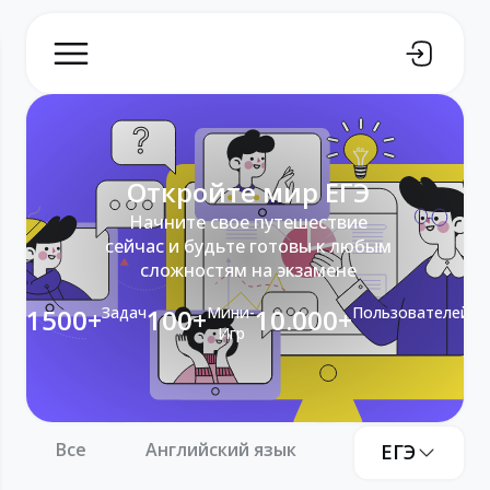
Откройте мир ЕГЭ
Начните свое путешествие
сейчас и будьте готовы к любым
сложностям на экзамене
1500+
Задач
100+
Мини-
10.000+
Пользователей
Игр
Все
Английский язык
Информатика
ЕГЭ