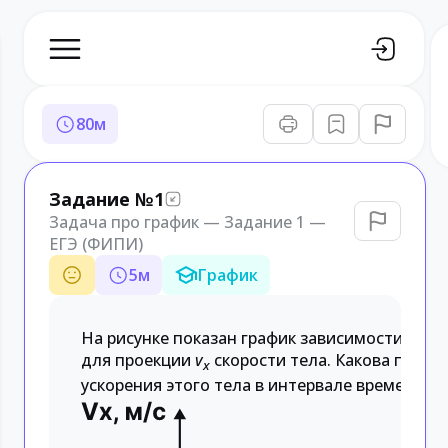
80
м
Задание №1
Задача про график — Задание 1 —
ЕГЭ (ФИПИ)
5
м
График
На рисунке показан график зависимости от в
для проекции
v
скорости тела. Какова проек
x
ускорения этого тела в интервале времени от 