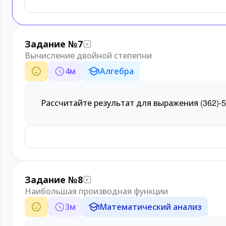
Задание №7
Вычисление двойной степепни
4
м
Алгебра
Рассчитайте результат для выражения
(
36
2
)
-5
Задание №8
Наибольшая производная функции
3
м
Математический анализ