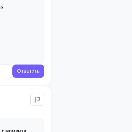
ие
д с момента