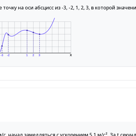
 точку на оси абсцисс из -3, -2, 1, 2, 3, в которой значен
-3
-2
1
2
3
X
/с, начал замедляться с ускорением 5.1 м/с². За t секун