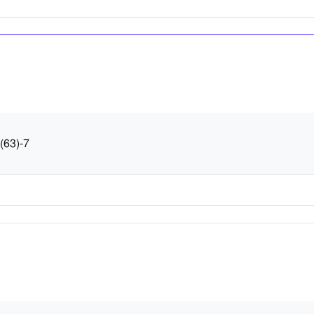
(
6
3
)
-7