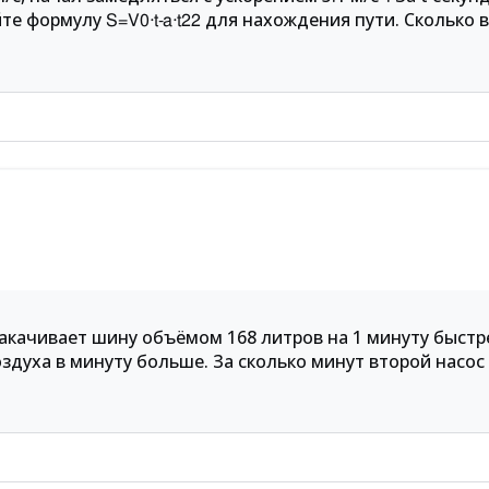
йте формулу
для нахождения пути. Сколько 
S
=
V
0
⋅
t
-
a
⋅
t
2
2
акачивает шину объёмом 168 литров на 1 минуту быстр
воздуха в минуту больше. За сколько минут второй насос