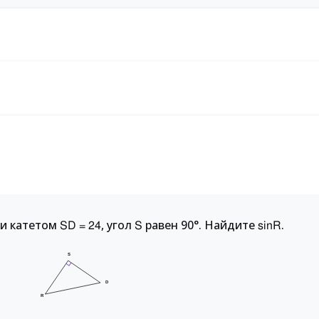
и катетом
, угол
равен 90°. Найдите
.
SD = 24
S
sinR
S
D
R