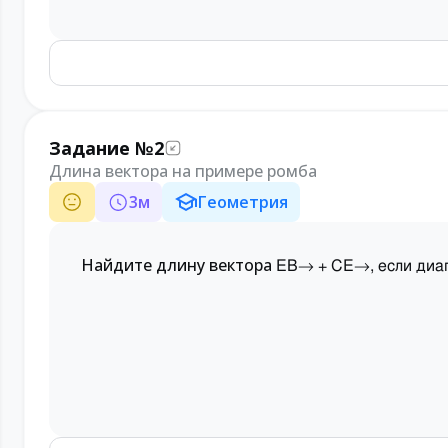
Задание №2
Длина вектора на примере ромба
3
м
Геометрия
Найдите длину вектора
EB
→
+
CE
→
, если ди