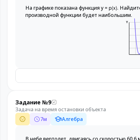
На графике показана функция y =
. Найдите
p(x)
производной функции будет наибольшим.
Y
Задание №9
Задача на время остановки объекта
7
м
Алгебра
В небе вертолет, двигаясь со скоростью 60.6 м