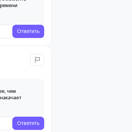
времени
ее, чем
 накачает