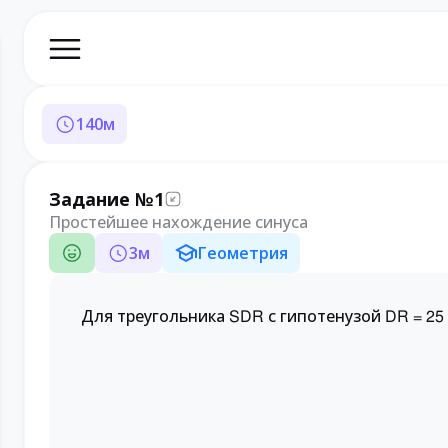
140
м
Задание №1
Простейшее нахождение синуса
3
м
Геометрия
Для треугольника
с гипотенузой
S
D
R
DR = 25