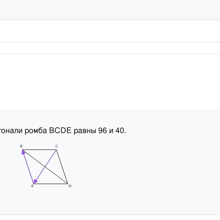
.
агонали ромба BCDE равны 96 и 40
B
C
E
D