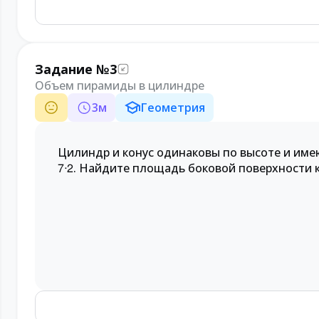
Задание №3
Объем пирамиды в цилиндре
3
м
Геометрия
Цилиндр и конус одинаковы по высоте и им
. Найдите площадь боковой поверхности к
7
⋅
2