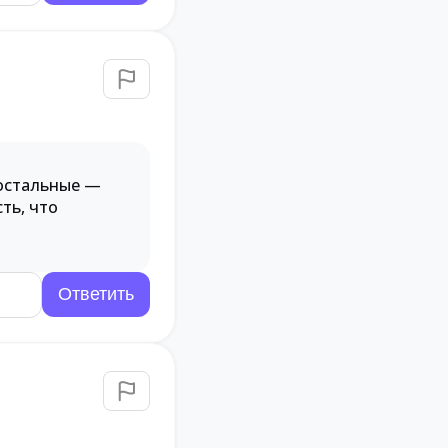
 остальные —
ть, что