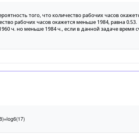
ероятность того, что количество рабочих часов окаже
чество рабочих часов окажется меньше 1984, равна 0.53
960 ч. но меньше 1984 ч., если в данной задаче время 
8
)
=
log
6
(
17
)