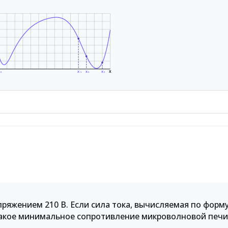
X
X
X
X
X
0
1
2
3
пряжением 210 В. Если сила тока, вычисляемая по форм
 Какое минимальное сопротивление микроволновой печи