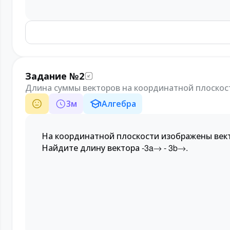
Задание №2
Длина суммы векторов на координатной плоскос
3
м
Алгебра
На координатной плоскости изображены ве
Найдите длину вектора
-3
a
→
-
3
b
→
.