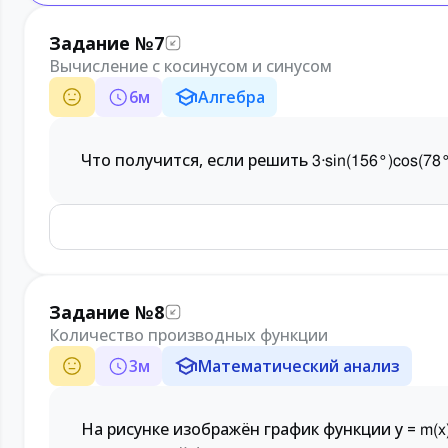
Задание №7
Вычисление с косинусом и синусом
6
м
Алгебра
Что получится, если решить
3
⋅
sin
(
156
°
)
cos
(
78
Задание №8
Количество производных функции
3
м
Математический анализ
На рисунке изображён график функции y =
m(x