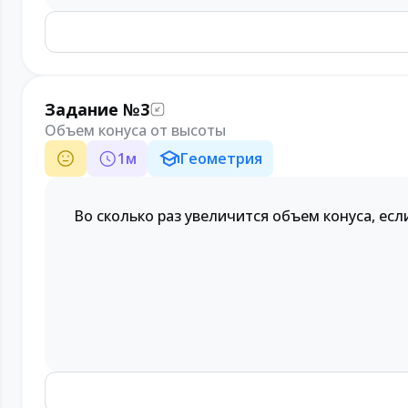
Задание №3
Объем конуса от высоты
1
м
Геометрия
Во сколько раз увеличится объем конуса, есл