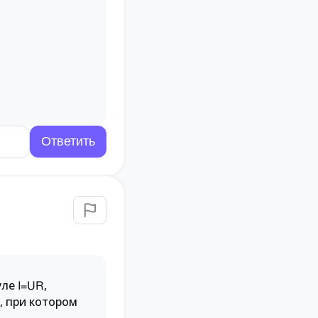
уле
,
I
=
U
R
, при котором