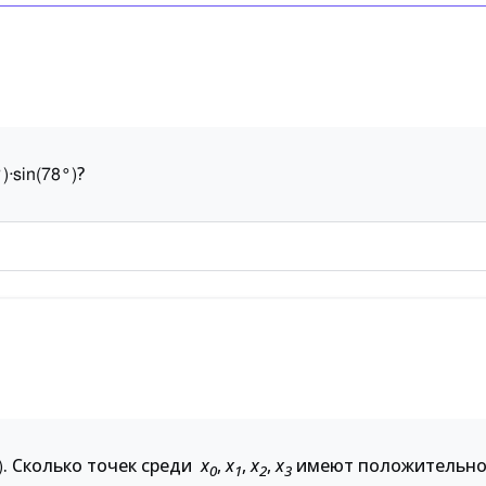
?
°
)
⋅
sin
(
78
°
)
. Сколько точек среди
x
,
x
,
x
,
x
имеют положительно
)
0
1
2
3