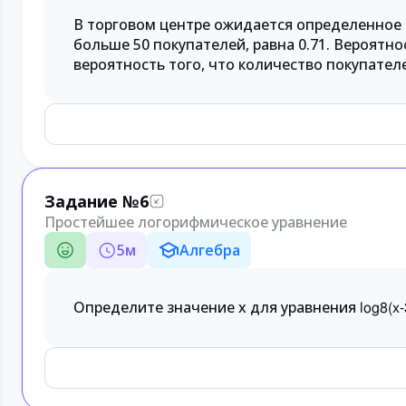
В торговом центре ожидается определенное к
больше 50 покупателей, равна 0.71. Вероятно
вероятность того, что количество покупателе
Задание №6
Простейшее логорифмическое уравнение
5
м
Алгебра
Определите значение x для уравнения
log
8
(
x
-