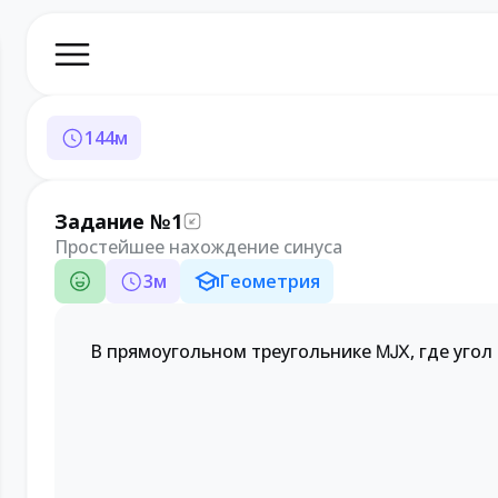
144
м
Задание №1
Простейшее нахождение синуса
3
м
Геометрия
В прямоугольном треугольнике
, где угол
M
J
X