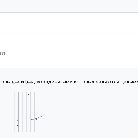
ти
кторы
и
, координатами которых являются целые 
a
→
b
→
b
a
1
1
0