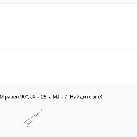
равен 90°,
, а
. Найдите
.
M
JX = 25
MJ = 7
sinX
X
J
M