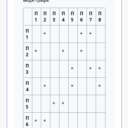
виде графа.
П
П
П
П
П
П
П
П
1
2
3
4
5
6
7
8
П
*
*
*
1
П
*
*
*
2
П
*
*
*
3
П
*
*
*
4
П
*
*
5
П
*
*
6