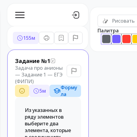
Рисовать
Палитра
155
м
Задание №1
Задача про анионы
— Задание 1 — ЕГЭ
(ФИПИ)
Форму
5
м
ла
Из указанных в
ряду элементов
выберите два
элемента, которые