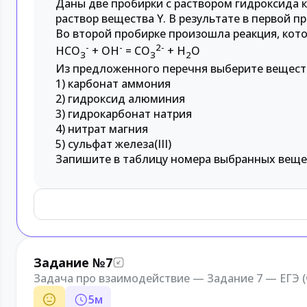
Даны две пробирки с раствором гидроксида к
раствор вещества Y. В результате в первой 
Во второй пробирке произошла реакция, кот
-
-
2-
HCO
+ OH
= CO
+ H
O
3
3
2
Из предложенного перечня выберите вещества
1) карбонат аммония
2) гидроксид алюминия
3) гидрокарбонат натрия
4) нитрат магния
5) сульфат железа(III)
Запишите в таблицу номера выбранных веще
Задание №7
Задача про взаимодействие — Задание 7 — ЕГЭ 
5
м