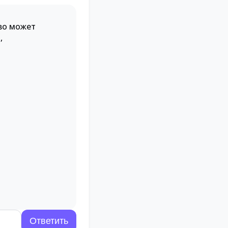
во может
,