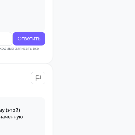
бходимо записать все
у (этой)
значенную