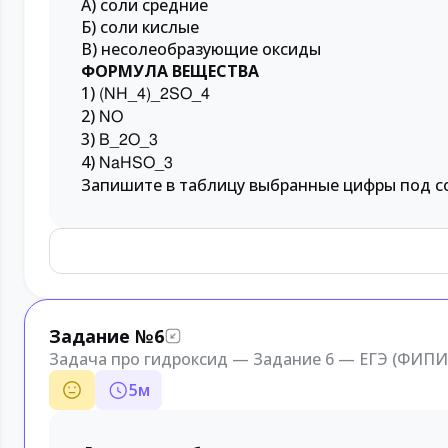
А) соли средние
Б) соли кислые
В) несолеобразующие оксиды
ФОРМУЛА ВЕЩЕСТВА
1)
(NH_4)_2SO_4
2)
NO
3)
B_2O_3
4)
NaHSO_3
Запишите в таблицу выбранные цифры под с
Задание №6
Задача про гидроксид — Задание 6 — ЕГЭ (ФИПИ
5
м