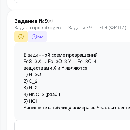
Задание №9
Задача про nitrogen — Задание 9 — ЕГЭ (ФИПИ)
5
м
В заданной схеме превращений
X
→
Y
→
FeS_2
Fe_2O_3
Fe_3O_4
веществами X и Y являются
1)
H_2O
2)
O_2
3)
H_2
4)
(разб.)
HNO_3
5)
HCl
Запишите в таблицу номера выбранных веще