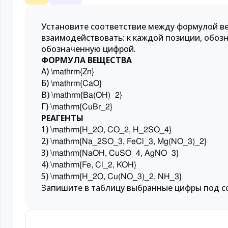
Установите соответствие между формулой ве
взаимодействовать: к каждой позиции, обоз
обозначенную цифрой.
ФОРМУЛА ВЕЩЕСТВА
А)
\mathrm{Zn}
Б)
\mathrm{CaO}
В)
\mathrm{Ba(OH)_2}
Г)
\mathrm{CuBr_2}
РЕАГЕНТЫ
1)
\mathrm{H_2O, CO_2, H_2SO_4}
2)
\mathrm{Na_2SO_3, FeCl_3, Mg(NO_3)_2}
3)
\mathrm{NaOH, CuSO_4, AgNO_3}
4)
\mathrm{Fe, Cl_2, KOH}
5)
\mathrm{H_2O, Cu(NO_3)_2, NH_3}
Запишите в таблицу выбранные цифры под с