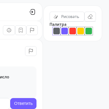
Рисовать
Палитра
число