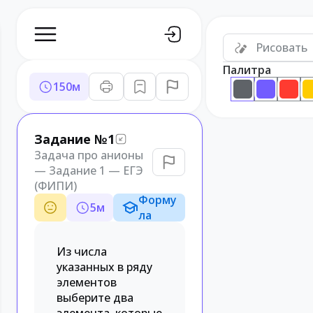
Рисовать
Палитра
150
м
Задание №1
Задача про анионы
— Задание 1 — ЕГЭ
(ФИПИ)
Форму
5
м
ла
Из числа
указанных в ряду
элементов
выберите два