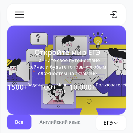
Откройте мир ЕГЭ
Начните свое путешествие
сейчас и будьте готовы к любым
сложностям на экзамене
1500+
Задач
100+
Мини-
10.000+
Пользователей
Игр
Все
Английский язык
Информатика
ЕГЭ