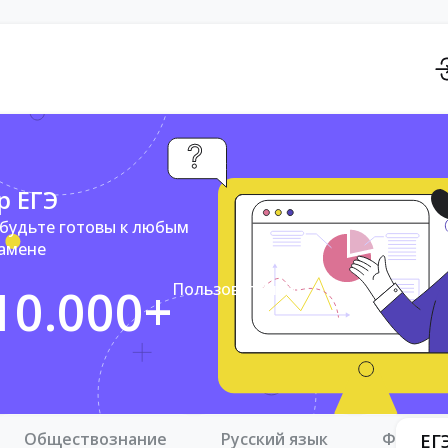
р ЕГЭ
 будьте готовы к любым
замене
10.000+
Пользователей
Обществознание
Русский язык
Физика
ЕГ