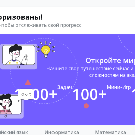
оризованы!
 чтобы отслеживать свой прогресс
Откройте ми
Начните свое путешествие сейчас и
сложностям на эк
1500+
Задач
100+
Мини-Игр
ийский язык
Информатика
Математика