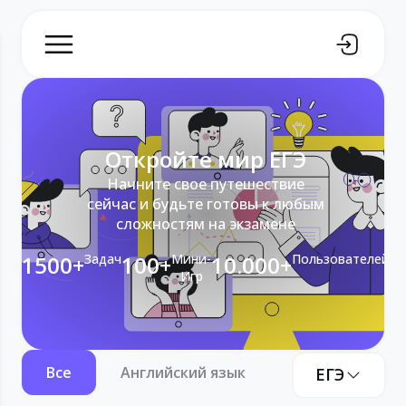
Откройте мир ЕГЭ
Начните свое путешествие
сейчас и будьте готовы к любым
сложностям на экзамене
1500+
Задач
100+
Мини-
10.000+
Пользователей
Игр
Все
Английский язык
Информатика
ЕГЭ