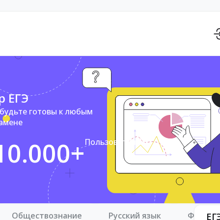
р ЕГЭ
 будьте готовы к любым
замене
10.000+
Пользователей
Обществознание
Русский язык
Физика
ЕГ