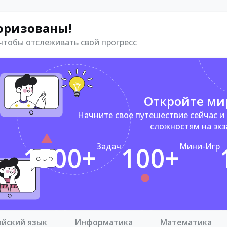
оризованы!
 чтобы отслеживать свой прогресс
Откройте ми
Начните свое путешествие сейчас и
сложностям на эк
1500+
Задач
100+
Мини-Игр
ийский язык
Информатика
Математика