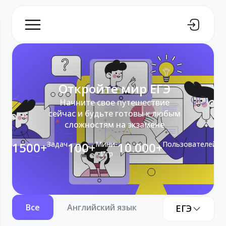
Откройте мир ЕГЭ
Начните свое путешествие
сейчас и будьте готовы к любым
сложностям на экзамене
1500+
Задач
100+
Мини-
10.000+
Пользователей
Игр
Все
Английский язык
Информатика
ЕГЭ