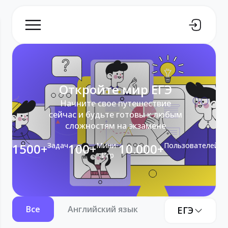
Откройте мир ЕГЭ
Начните свое путешествие
сейчас и будьте готовы к любым
сложностям на экзамене
1500+
Задач
100+
Мини-
10.000+
Пользователей
Игр
Все
Английский язык
Информатика
ЕГЭ