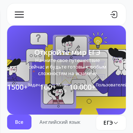
Откройте мир ЕГЭ
Начните свое путешествие
сейчас и будьте готовы к любым
сложностям на экзамене
1500+
Задач
100+
Мини-
10.000+
Пользователей
Игр
Все
Английский язык
Информатика
ЕГЭ