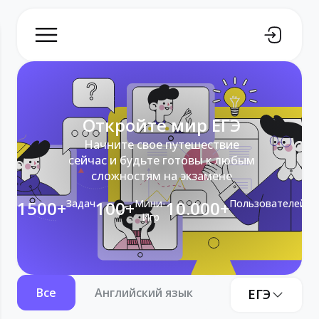
Откройте мир ЕГЭ
Начните свое путешествие
сейчас и будьте готовы к любым
сложностям на экзамене
1500+
Задач
100+
Мини-
10.000+
Пользователей
Игр
Все
Английский язык
Информатика
ЕГЭ