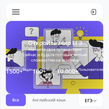
Откройте мир ЕГЭ
Начните свое путешествие
сейчас и будьте готовы к любым
сложностям на экзамене
1500+
Задач
100+
Мини-
10.000+
Пользователей
Игр
Все
Английский язык
Информатика
ЕГЭ