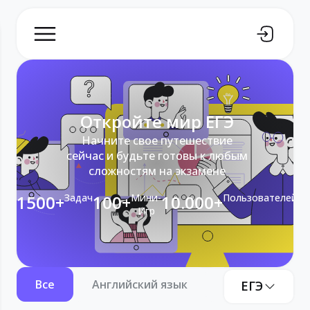
Откройте мир ЕГЭ
Начните свое путешествие
сейчас и будьте готовы к любым
сложностям на экзамене
1500+
Задач
100+
Мини-
10.000+
Пользователей
Игр
Все
Английский язык
Информатика
ЕГЭ