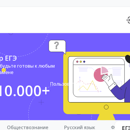
р ЕГЭ
 будьте готовы к любым
замене
10.000+
Пользователей
Обществознание
Русский язык
Физика
ЕГ