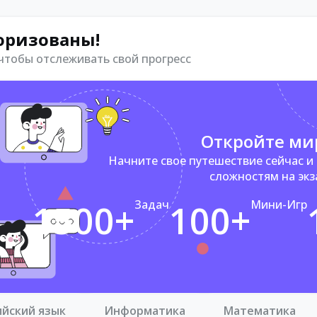
оризованы!
 чтобы отслеживать свой прогресс
Откройте ми
Начните свое путешествие сейчас и
сложностям на эк
1500+
Задач
100+
Мини-Игр
ийский язык
Информатика
Математика