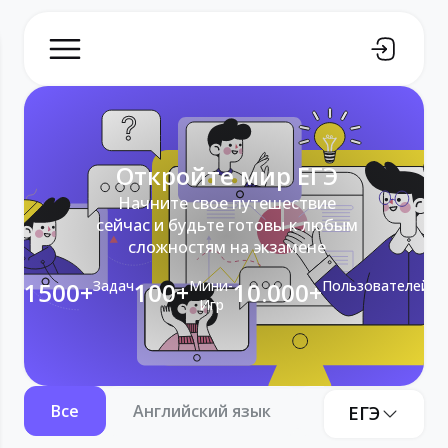
Откройте мир ЕГЭ
Начните свое путешествие
сейчас и будьте готовы к любым
сложностям на экзамене
1500+
Задач
100+
Мини-
10.000+
Пользователей
Игр
Все
Английский язык
Информатика
ЕГЭ