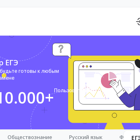
р ЕГЭ
 будьте готовы к любым
замене
10.000+
Пользователей
Обществознание
Русский язык
Физика
ЕГ