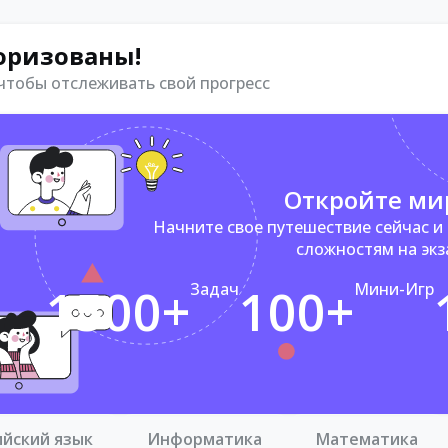
оризованы!
 чтобы отслеживать свой прогресс
Откройте ми
Начните свое путешествие сейчас и
сложностям на эк
1500+
Задач
100+
Мини-Игр
ийский язык
Информатика
Математика