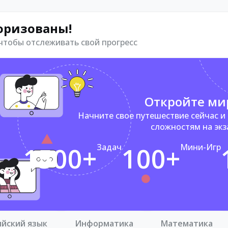
оризованы!
 чтобы отслеживать свой прогресс
Откройте ми
Начните свое путешествие сейчас и
сложностям на эк
1500+
Задач
100+
Мини-Игр
ийский язык
Информатика
Математика