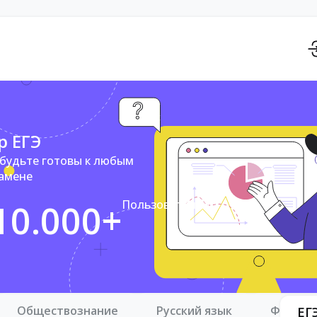
р ЕГЭ
 будьте готовы к любым
замене
10.000+
Пользователей
Обществознание
Русский язык
Физика
ЕГ