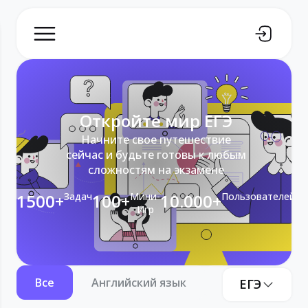
Откройте мир ЕГЭ
Начните свое путешествие
сейчас и будьте готовы к любым
сложностям на экзамене
1500+
Задач
100+
Мини-
10.000+
Пользователей
Игр
Все
Английский язык
Информатика
ЕГЭ