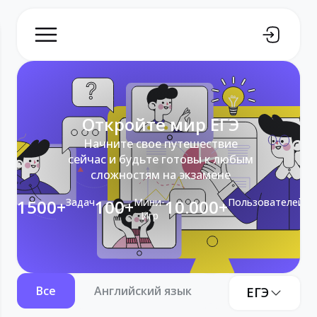
Откройте мир ЕГЭ
Начните свое путешествие
сейчас и будьте готовы к любым
сложностям на экзамене
1500+
Задач
100+
Мини-
10.000+
Пользователей
Игр
Все
Английский язык
Информатика
ЕГЭ