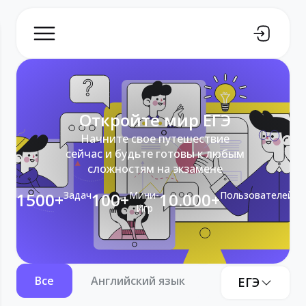
Откройте мир ЕГЭ
Начните свое путешествие
сейчас и будьте готовы к любым
сложностям на экзамене
1500+
Задач
100+
Мини-
10.000+
Пользователей
Игр
Все
Английский язык
Информатика
ЕГЭ